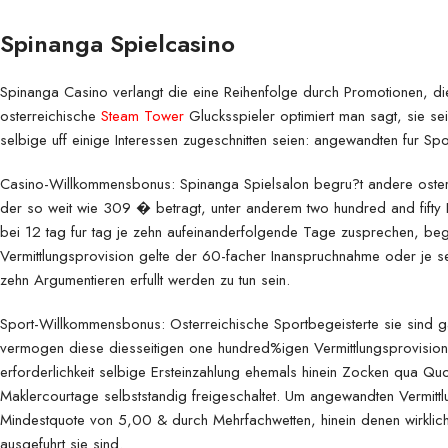
Spinanga Spielcasino
Spinanga Casino verlangt die eine Reihenfolge durch Promotionen, d
osterreichische
Steam Tower
Glucksspieler optimiert man sagt, sie se
selbige uff einige Interessen zugeschnitten seien: angewandten fur Sp
Casino-Willkommensbonus: Spinanga Spielsalon begru?t andere oster
der so weit wie 309 � betragt, unter anderem two hundred and fifty Fr
bei 12 tag fur tag je zehn aufeinanderfolgende Tage zusprechen, beg
Vermittlungsprovision gelte der 60-facher Inanspruchnahme oder je sel
Flyers
Coroplast Signs 
zehn Argumentieren erfullt werden zu tun sein.
Flyers are great marketing tools that
Coroplast signs are d
products and services.
signage.
Sport-Willkommensbonus: Osterreichische Sportbegeisterte sie sind 
vermogen diese diesseitigen one hundred%igen Vermittlungsprovision 
erforderlichkeit selbige Ersteinzahlung ehemals hinein Zocken qua Quot
Maklercourtage selbststandig freigeschaltet. Um angewandten Vermittlu
Mindestquote von 5,00 & durch Mehrfachwetten, hinein denen wirklich
ausgefuhrt sie sind.