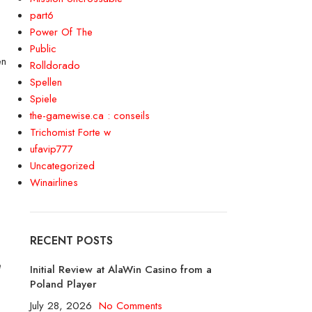
part6
Power Of The
Public
en
Rolldorado
Spellen
Spiele
the-gamewise.ca : conseils
Trichomist Forte w
ufavip777
Uncategorized
Winairlines
RECENT POSTS
e
Initial Review at AlaWin Casino from a
Poland Player
July 28, 2026
No Comments