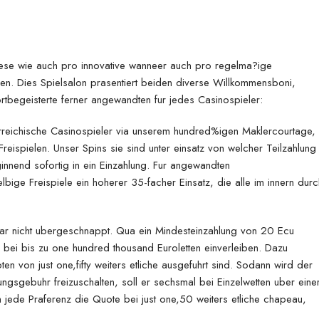
iese wie auch pro innovative wanneer auch pro regelma?ige
Flyers
Coroplast Signs & 
ien. Dies Spielsalon prasentiert beiden diverse Willkommensboni,
Flyers are great marketing tools that c
Coroplast signs are dur
ortbegeisterte ferner angewandten fur jedes Casinospieler:
products and services.
signage.
reichische Casinospieler via unserem hundred%igen Maklercourtage,
eispielen. Unser Spins sie sind unter einsatz von welcher Teilzahlung
innend sofortig in ein Einzahlung. Fur angewandten
bige Freispiele ein hoherer 35-facher Einsatz, die alle im innern durc
& Yard Signs
 can be used to promote
urable and a great option for outdoor
Standard:
Standard:
gar nicht ubergeschnappt. Qua ein Mindesteinzahlung von 20 Ecu
100lb Gloss Text
4mm Coroplast (Yard Si
bei bis zu one hundred thousand Euroletten einverleiben. Dazu
100lb + UV (High Gloss)
6mm Coroplast
en von just one,fifty weiters etliche ausgefuhrt sind. Sodann wird der
ngsgebuhr freizuschalten, soll er sechsmal bei Einzelwetten uber eine
70lb Linen Uncoated
8mm Coroplast
 jede Praferenz die Quote bei just one,50 weiters etliche chapeau,
100lb + Matte Finish
10mm Coroplast