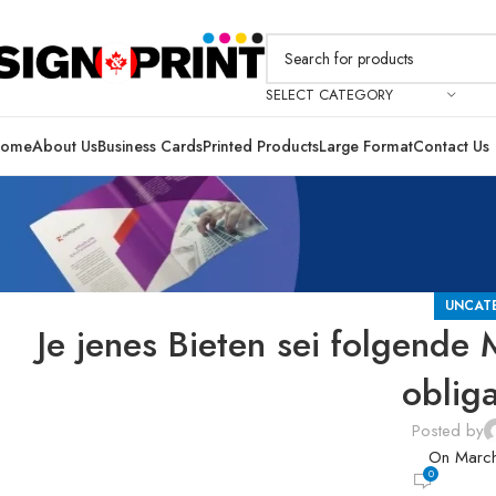
SELECT CATEGORY
ome
About Us
Business Cards
Printed Products
Large Format
Contact Us
UNCAT
Je jenes Bieten sei folgende
obliga
Posted by
On Marc
0