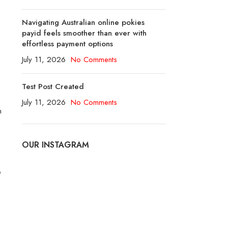
Navigating Australian online pokies
payid feels smoother than ever with
effortless payment options
July 11, 2026
No Comments
Test Post Created
July 11, 2026
No Comments
h
OUR INSTAGRAM
e