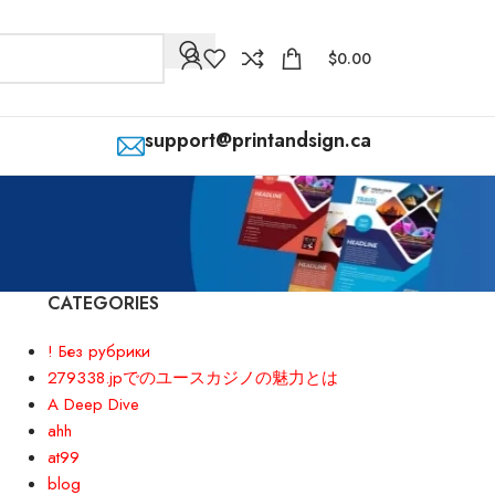
$
0.00
support@printandsign.ca
CATEGORIES
! Без рубрики
279338.jpでのユースカジノの魅力とは
A Deep Dive
ahh
at99
blog